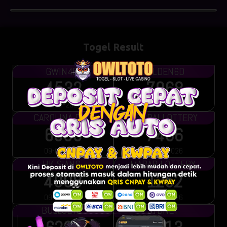
Togel Result
GWIN4D
GOLDEN6D
4532
7068
09-08-2026
09-08-2026
CAROLINA DAY
MOCBAI LOTTERY
6533
7466
09-08-2026
09-08-2026
HK SIANG
MABAR LOTTERY
4008
1252
09-08-2026
08-08-2026
BULLSEYE
SYDNEY