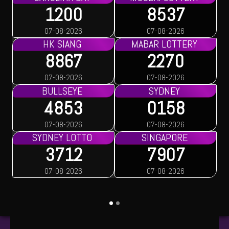
1200
8537
07-08-2026
07-08-2026
HK SIANG
MABAR LOTTERY
8867
2270
07-08-2026
07-08-2026
BULLSEYE
SYDNEY
4853
0158
07-08-2026
07-08-2026
SYDNEY LOTTO
SINGAPORE
3712
7907
07-08-2026
07-08-2026