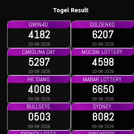
Togel Result
GWIN4D
GOLDEN6D
4182
6207
10-08-2026
10-08-2026
CAROLINA DAY
MOCBAI LOTTERY
5297
4598
10-08-2026
10-08-2026
HK SIANG
MABAR LOTTERY
4008
6650
09-08-2026
09-08-2026
BULLSEYE
SYDNEY
0503
8082
09-08-2026
09-08-2026
SYDNEY LOTTO
SINGAPORE