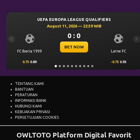
LEAGUE QUALIFIERS
SPAIN
 2026 — 22:59 WIB
August 16, 2
0 : 0
0
Previous
Ne
ET NOW
BE
Larne FC
Sevilla
-0.75
0.93
0.25
0.95
TENTANG KAMI
BANTUAN
PERATURAN
INFORMASI BANK
HUBUNGI KAMI
KEBIJAKAN PRIVASI
PERSETUJUAN COOKIES
OWLTOTO Platform Digital Favorit