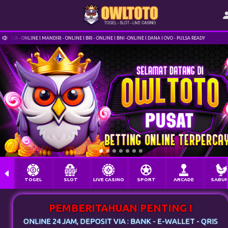
CA - ONLINE l MANDIRI - ONLINE l BRI - ONLINE l BNI -ONLINE l DANA l OVO - PULSA READY
TOGEL
SLOT
LIVE CASINO
SPORT
ARCADE
SABU
PEMBERITAHUAN PENTING !
ONLINE 24 JAM, DEPOSIT VIA : BANK - E-WALLET - QRIS