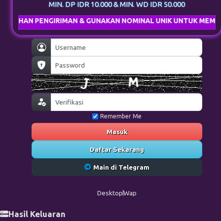
MIN. DP IDR 10.000 & MIN. WD IDR 50.000
ALAHAN PENGIRIMAN & GUNAKAN NOMINAL UNIK UNTUK MEMPER
Remember Me
Masuk
Daftar Sekarang
Main di Telegram
Desktop
Wap
Hasil Keluaran